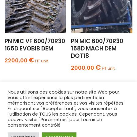
PN MIC VF 600/70R30
PN MIC 600/70R30
165D EVOBIB DEM
158D MACH DEM
DOT18
€
2200,00
HT unit.
€
2000,00
HT unit.
Nous utilisons des cookies sur notre site Web pour
vous offrir l'expérience la plus pertinente en
mémorisant vos préférences et vos visites répétées.
En cliquant sur "Accepter tout", vous consentez à
l'utilisation de TOUS les cookies. Cependant, vous
AGRIPNEUS
pouvez visiter "Paramètres" pour fournir un
68 Route Nationale
consentement contrôlé.
Lamotte-Warfusée
,
80800