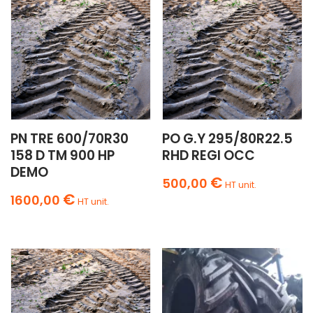
PN TRE 600/70R30
PO G.Y 295/80R22.5
158 D TM 900 HP
RHD REGI OCC
DEMO
€
500,00
HT unit.
€
1600,00
HT unit.