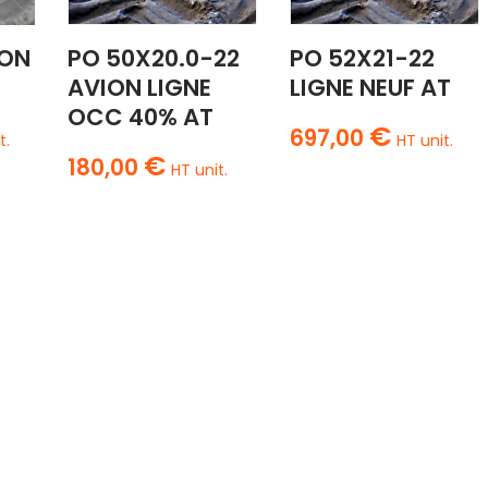
ION
PO 50X20.0-22
PO 52X21-22
AVION LIGNE
LIGNE NEUF AT
OCC 40% AT
€
697,00
t.
HT unit.
€
180,00
HT unit.