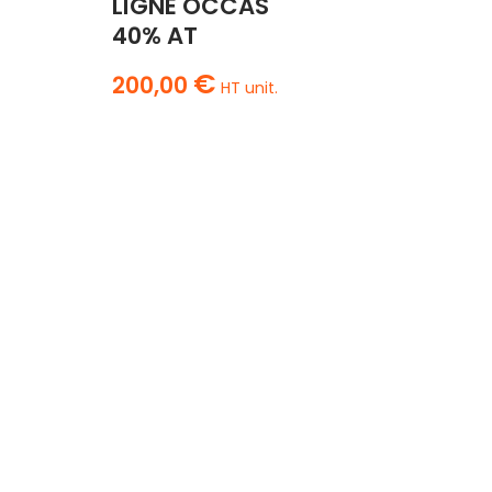
LIGNE OCCAS
40% AT
€
200,00
HT unit.