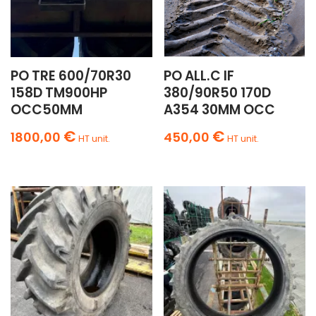
PO TRE 600/70R30
PO ALL.C IF
158D TM900HP
380/90R50 170D
OCC50MM
A354 30MM OCC
€
€
1800,00
450,00
HT unit.
HT unit.