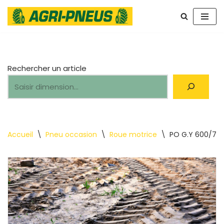
Aller
au
contenu
Rechercher un article
Accueil
\
Pneu occasion
\
Roue motrice
\
PO G.Y 600/70