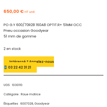
650,00
€
HT unit.
PO G.Y 600/70R28 160A8 OPTIT.R+ 51MM OCC
Pneu occasion Goodyear
51 mm de gomme
2 en stock
Intéressé ? Appelez-nous
03 22 42 31 21
UGS :
1030110
Catégorie :
Roue motrice
Étiquettes :
6007028
,
Goodyear