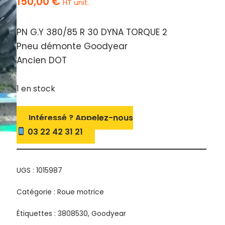
150,00
€
HT unit.
PN G.Y 380/85 R 30 DYNA TORQUE 2
Pneu démonte Goodyear
Ancien DOT
1 en stock
Intéressé ? Appelez-nous
03 22 42 31 21
UGS :
1015987
Catégorie :
Roue motrice
Étiquettes :
3808530
,
Goodyear