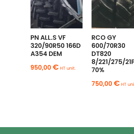
PN ALL.S VF
RCO GY
320/90R50 166D
600/70R30
A354 DEM
DT820
8/221/275/21
€
950,00
HT unit.
70%
€
750,00
HT uni