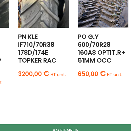
PN KLE
PO G.Y
IF710/70R38
600/70R28
178D/174E
160A8 OPTIT.R+
P
TOPKER RAC
51MM OCC
€
€
3200,00
650,00
HT unit.
HT unit.
t.
AGRIPNEUS