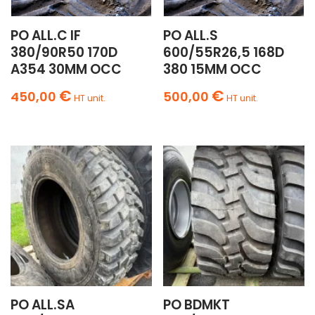
PO ALL.C IF
PO ALL.S
380/90R50 170D
600/55R26,5 168D
A354 30MM OCC
380 15MM OCC
€
€
450,00
500,00
HT unit.
HT unit.
PO ALL.SA
PO BDMKT