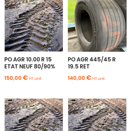
PO AGR 10.00 R 15
PO AGR 445/45 R
ETAT NEUF 80/90%
19.5 RET
€
€
150,00
140,00
HT unit.
HT unit.