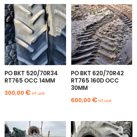
PO BKT 520/70R34
PO BKT 620/70R42
RT765 OCC 14MM
RT765 160D OCC
30MM
€
300,00
HT unit.
€
600,00
HT unit.