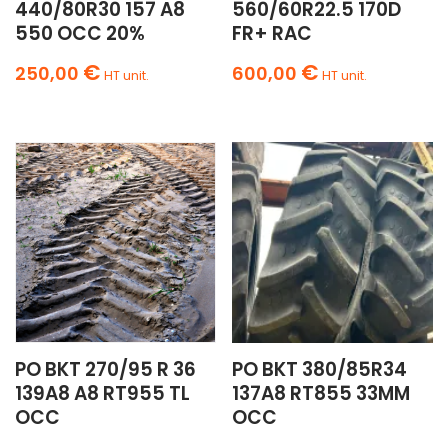
440/80R30 157 A8
560/60R22.5 170D
550 OCC 20%
FR+ RAC
€
€
250,00
600,00
HT unit.
HT unit.
PO BKT 270/95 R 36
PO BKT 380/85R34
139A8 A8 RT955 TL
137A8 RT855 33MM
OCC
OCC