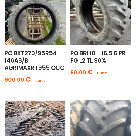
PO BKT270/95R54
PO BRI 10 – 16.5 6 PR
146A8/B
FG L2 TL 90%
AGRIMAXRT955 OCC
€
90,00
HT unit.
€
600,00
HT unit.