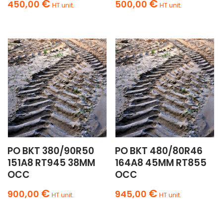
€
€
450,00
500,00
HT unit.
HT unit.
PO BKT 380/90R50
PO BKT 480/80R46
151A8 RT945 38MM
164A8 45MM RT855
OCC
OCC
€
€
900,00
945,00
HT unit.
HT unit.