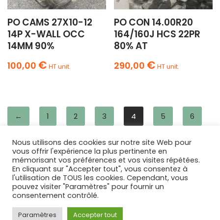
PO CAMS 27X10-12
PO CON 14.00R20
14P X-WALL OCC
164/160J HCS 22PR
14MM 90%
80% AT
€
€
100,00
290,00
HT unit.
HT unit.
←
1
2
3
4
5
6
7
8
9
→
Nous utilisons des cookies sur notre site Web pour
vous offrir l'expérience la plus pertinente en
mémorisant vos préférences et vos visites répétées.
En cliquant sur "Accepter tout", vous consentez à
l'utilisation de TOUS les cookies. Cependant, vous
AGRIPNEUS
pouvez visiter "Paramètres" pour fournir un
68 Route Nationale
consentement contrôlé.
Lamotte-Warfusée
,
80800
Paramètres
Accepter tout
FRANCE