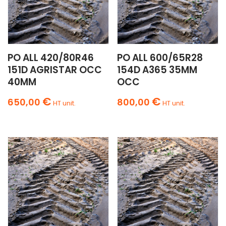
PO ALL 420/80R46
PO ALL 600/65R28
151D AGRISTAR OCC
154D A365 35MM
40MM
OCC
€
€
650,00
800,00
HT unit.
HT unit.