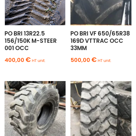
PO BRI 13R22.5
PO BRI VF 650/65R38
156/150K M-STEER
169D VTTRAC OCC
001 OCC
33MM
€
€
400,00
500,00
HT unit.
HT unit.