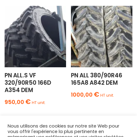
PN ALL.S VF
PN ALL 380/90R46
320/90R50 166D
165A8 A842 DEM
A354 DEM
€
1000,00
HT unit.
€
950,00
HT unit.
Nous utilisons des cookies sur notre site Web pour
vous offrir l'expérience la plus pertinente en