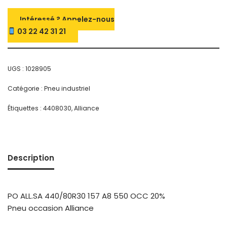
Intéressé ? Appelez-nous
03 22 42 31 21
UGS :
1028905
Catégorie :
Pneu industriel
Étiquettes :
4408030
,
Alliance
Description
PO ALL.SA 440/80R30 157 A8 550 OCC 20%
Pneu occasion Alliance