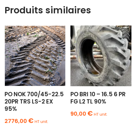
Produits similaires
PO NOK 700/45-22.5
PO BRI 10 – 16.5 6 PR
20PR TRS LS-2 EX
FG L2 TL 90%
95%
€
90,00
HT unit.
€
2776,00
HT unit.