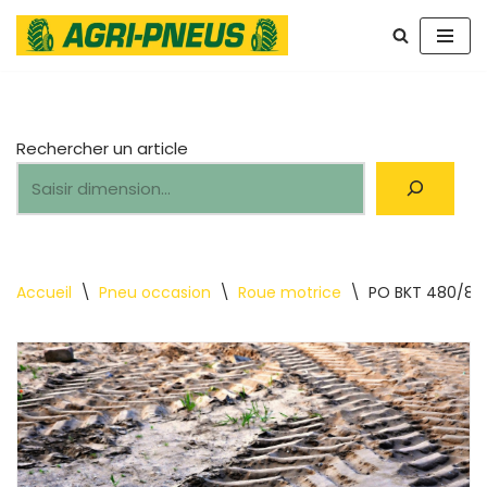
Aller
au
contenu
Rechercher un article
Accueil
\
Pneu occasion
\
Roue motrice
\
PO BKT 480/80