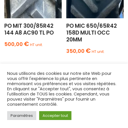
PO MIT 300/85R42
PO MIC 650/65R42
144 A8 AC90 TL PO
158D MULTI OCC
20MM
€
500,00
HT unit.
€
350,00
HT unit.
Nous utilisons des cookies sur notre site Web pour
vous offrir l'expérience la plus pertinente en
mémorisant vos préférences et vos visites répétées.
En cliquant sur "Accepter tout", vous consentez à
l'utilisation de TOUS les cookies. Cependant, vous
AGRIPNEUS
pouvez visiter "Paramètres" pour fournir un
68 Route Nationale
consentement contrôlé.
Lamotte-Warfusée
,
80800
Paramètres
Accepter tout
FRANCE
03 22 42 31 21