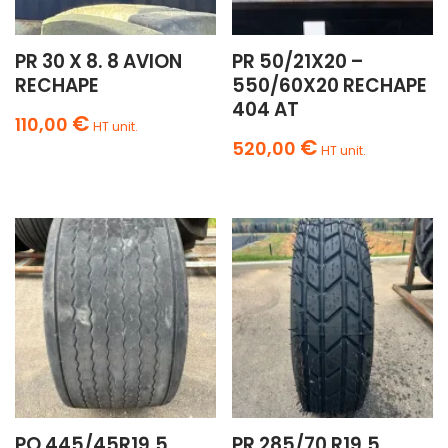
PR 30 X 8. 8 AVION
PR 50/21X20 –
RECHAPE
550/60X20 RECHAPE
404 AT
€
110,00
HT unit.
€
520,00
HT unit.
PO 445/45R19.5
PR 285/70 R19.5