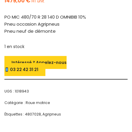
1479,00
€
HT unit.
PO MIC 480/70 R 28 140 D OMNIBIB 10%
Pneu occasion Agripneus
Pneu neuf de démonte
1 en stock
Intéressé ? Appelez-nous
03 22 42 31 21
UGS :
1018943
Catégorie :
Roue motrice
Étiquettes :
4807028
,
Agripneus