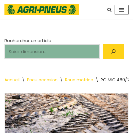
Aller
au
contenu
Rechercher un article
Accueil
\
Pneu occasion
\
Roue motrice
\
PO MIC 480/70 