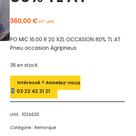
360,00
€
HT unit.
PO MIC 16.00 R 20 XZL OCCASION 80% TL AT
Pneu occasion Agripneus
38 en stock
Intéressé ? Appelez-nous
03 22 42 31 21
UGS :
1024630
Catégorie :
Remorque