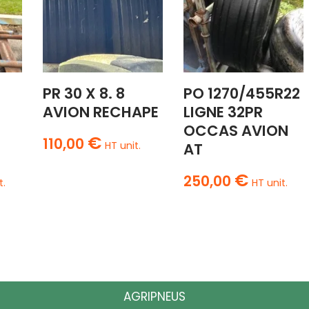
PR 30 X 8. 8
PO 1270/455R22
AVION RECHAPE
LIGNE 32PR
OCCAS AVION
€
110,00
HT unit.
AT
€
250,00
t.
HT unit.
AGRIPNEUS