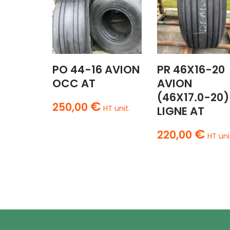
PO 44-16 AVION
PR 46X16-20
OCC AT
AVION
(46X17.0-20)
€
250,00
HT unit.
LIGNE AT
€
220,00
HT uni