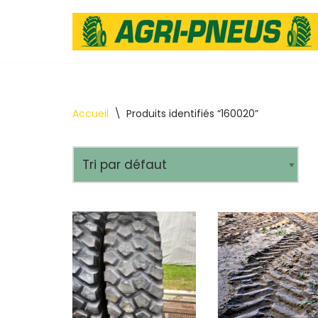
Aller
au
contenu
Accueil
\
Produits identifiés “160020”