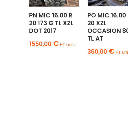
PN MIC 16.00 R
PO MIC 16.00
20 173 G TL XZL
20 XZL
DOT 2017
OCCASION 8
TL AT
€
1550,00
HT unit.
€
360,00
HT uni