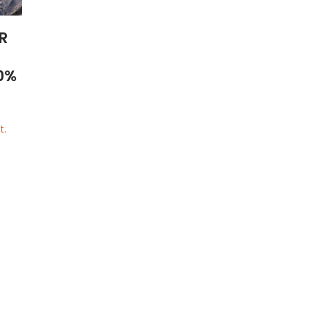
 R
0%
t.