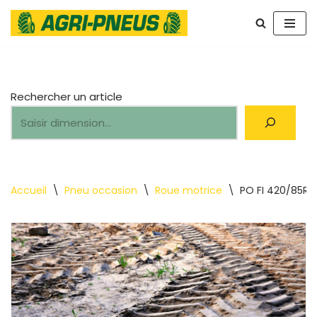
Aller
au
contenu
Rechercher un article
Accueil
\
Pneu occasion
\
Roue motrice
\
PO FI 420/85R