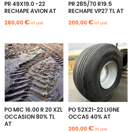
PR 49X19.0 -22
PR 285/70 R19.5
RECHAPE AVION AT
RECHAPE VP27 TL AT
€
€
280,00
200,00
HT unit.
HT unit.
PO MIC 16.00 R 20 XZL
PO 52X21-22 LIGNE
OCCASION 80% TL
OCCAS 40% AT
AT
€
200,00
HT unit.