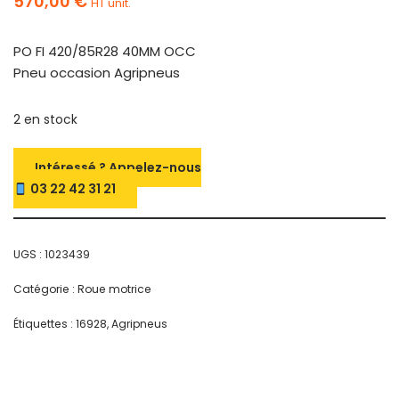
570,00
€
HT unit.
PO FI 420/85R28 40MM OCC
Pneu occasion Agripneus
2 en stock
Intéressé ? Appelez-nous
03 22 42 31 21
UGS :
1023439
Catégorie :
Roue motrice
Étiquettes :
16928
,
Agripneus