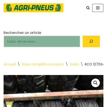
Aller
au
contenu
Rechercher un article
Accueil
\
Roue complète occasion
\
Avion
\
RCO 1270X45