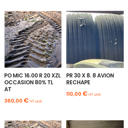
PO MIC 16.00 R 20 XZL
PR 30 X 8. 8 AVION
OCCASION 80% TL
RECHAPE
AT
€
110,00
HT unit.
€
360,00
HT unit.