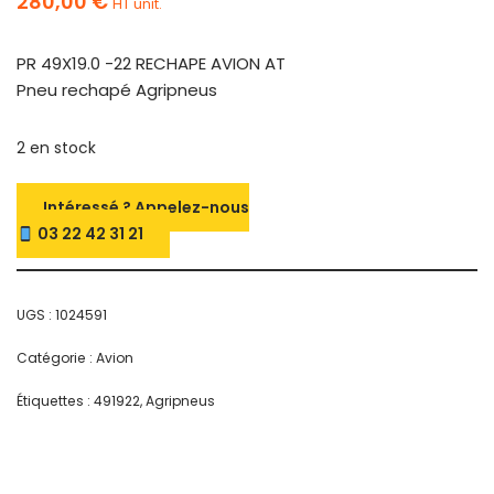
280,00
€
HT unit.
PR 49X19.0 -22 RECHAPE AVION AT
Pneu rechapé Agripneus
2 en stock
Intéressé ? Appelez-nous
03 22 42 31 21
UGS :
1024591
Catégorie :
Avion
Étiquettes :
491922
,
Agripneus