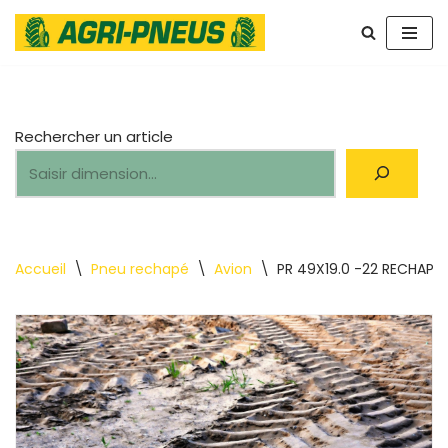
Aller
au
contenu
Rechercher un article
Accueil
\
Pneu rechapé
\
Avion
\
PR 49X19.0 -22 RECHAPE