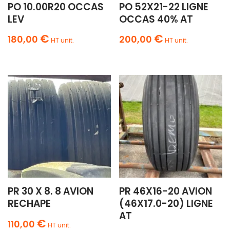
PO 10.00R20 OCCAS
PO 52X21-22 LIGNE
LEV
OCCAS 40% AT
€
€
180,00
200,00
HT unit.
HT unit.
PR 30 X 8. 8 AVION
PR 46X16-20 AVION
RECHAPE
(46X17.0-20) LIGNE
AT
€
110,00
HT unit.