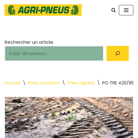
Aller
au
contenu
Rechercher un article
Accueil
\
Pneu occasion
\
Pneu agraire
\
PO TRE 420/85R