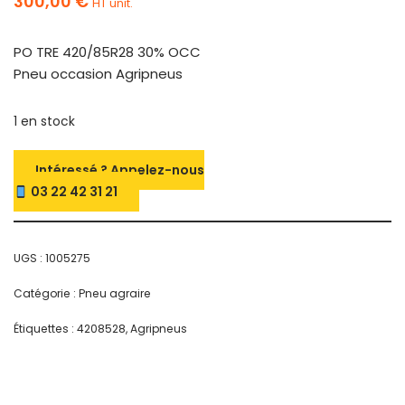
300,00
€
HT unit.
PO TRE 420/85R28 30% OCC
Pneu occasion Agripneus
1 en stock
Intéressé ? Appelez-nous
03 22 42 31 21
UGS :
1005275
Catégorie :
Pneu agraire
Étiquettes :
4208528
,
Agripneus