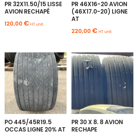
PR 32X11.50/15 LISSE
PR 46X16-20 AVION
AVION RECHAPÉ
(46X17.0-20) LIGNE
AT
€
120,00
HT unit.
€
220,00
HT unit.
PO 445/45R19.5
PR 30 X 8. 8 AVION
OCCAS LIGNE 20% AT
RECHAPE