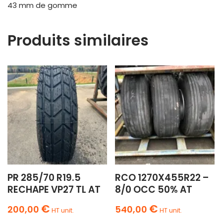
43 mm de gomme
Produits similaires
PR 285/70 R19.5
RCO 1270X455R22 –
RECHAPE VP27 TL AT
8/0 OCC 50% AT
€
€
200,00
540,00
HT unit.
HT unit.