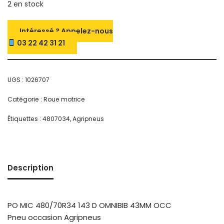
2 en stock
Intéressé ? Appelez-nous
03 22 42 31 21
UGS :
1026707
Catégorie :
Roue motrice
Étiquettes :
4807034
,
Agripneus
Description
PO MIC 480/70R34 143 D OMNIBIB 43MM OCC
Pneu occasion Agripneus