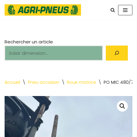
Aller
au
contenu
Rechercher un article
Accueil
\
Pneu occasion
\
Roue motrice
\
PO MIC 480/70