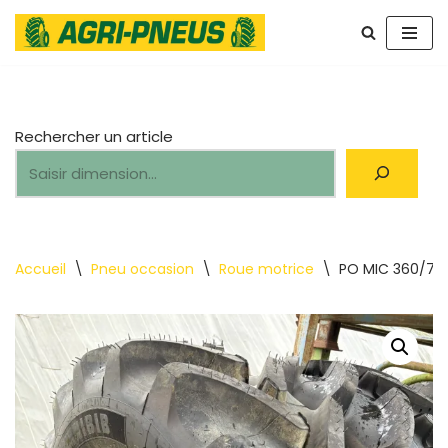
Aller
au
contenu
Rechercher un article
Accueil
\
Pneu occasion
\
Roue motrice
\
PO MIC 360/70