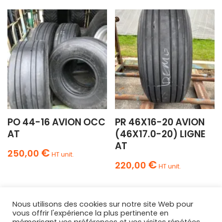
PO 44-16 AVION OCC
PR 46X16-20 AVION
AT
(46X17.0-20) LIGNE
AT
€
250,00
HT unit.
€
220,00
HT unit.
Nous utilisons des cookies sur notre site Web pour
vous offrir l'expérience la plus pertinente en