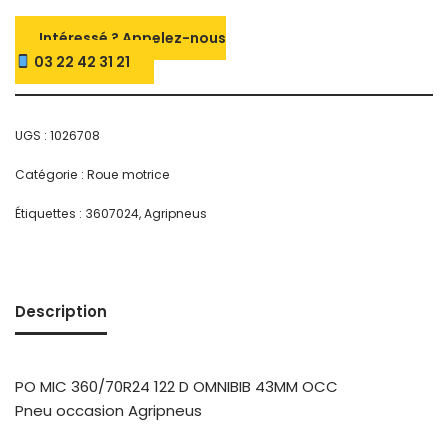
Intéressé ? Appelez-nous
03 22 42 31 21
UGS :
1026708
Catégorie :
Roue motrice
Étiquettes :
3607024
,
Agripneus
Description
PO MIC 360/70R24 122 D OMNIBIB 43MM OCC
Pneu occasion Agripneus