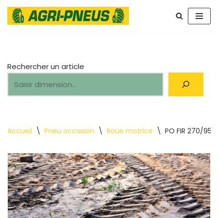
Aller
au
contenu
Rechercher un article
Accueil
\
Pneu occasion
\
Roue motrice
\
PO FIR 270/95R