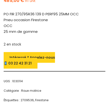
485,00
€
HT unit.
PO FIR 270/95R36 139 D PERF95 25MM OCC
Pneu occasion Firestone
OCC
25 mm de gomme
2 en stock
Intéressé ? Appelez-nous
03 22 42 31 21
UGS :
1030114
Catégorie :
Roue motrice
Étiquettes :
2709536
,
Firestone