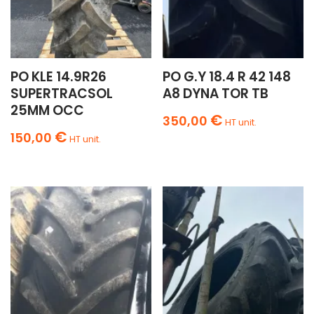
PO KLE 14.9R26
PO G.Y 18.4 R 42 148
SUPERTRACSOL
A8 DYNA TOR TB
25MM OCC
€
350,00
HT unit.
€
150,00
HT unit.