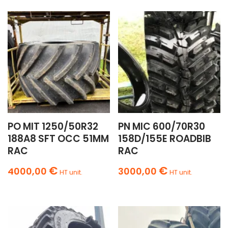
PO MIT 1250/50R32
PN MIC 600/70R30
188A8 SFT OCC 51MM
158D/155E ROADBIB
RAC
RAC
€
€
4000,00
3000,00
HT unit.
HT unit.