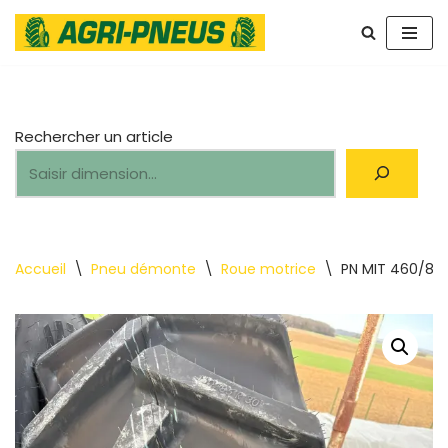
Aller
au
contenu
Rechercher un article
Accueil
\
Pneu démonte
\
Roue motrice
\
PN MIT 460/85