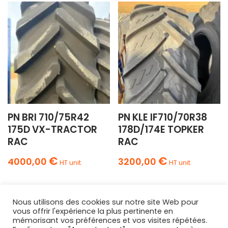
PN BRI 710/75R42
PN KLE IF710/70R38
175D VX-TRACTOR
178D/174E TOPKER
RAC
RAC
€
€
4000,00
3200,00
HT unit.
HT unit.
Nous utilisons des cookies sur notre site Web pour
vous offrir l'expérience la plus pertinente en
mémorisant vos préférences et vos visites répétées.