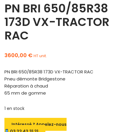
PN BRI 650/85R38
173D VX-TRACTOR
RAC
3600,00
€
HT unit.
PN BRI 650/85R38 173D VX-TRACTOR RAC
Pneu démonte Bridgestone
Réparation à chaud
65 mm de gomme
1 en stock
Intéressé ? Appelez-nous
03 22 42 31 21