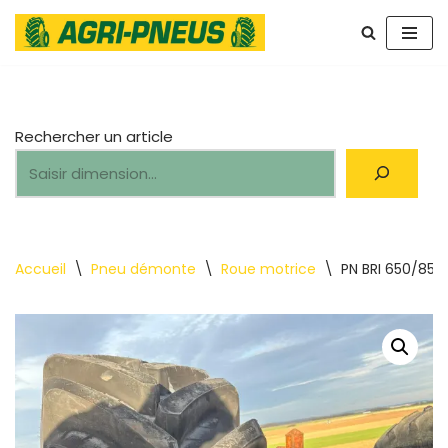
Aller
au
contenu
Rechercher un article
Accueil
\
Pneu démonte
\
Roue motrice
\
PN BRI 650/85