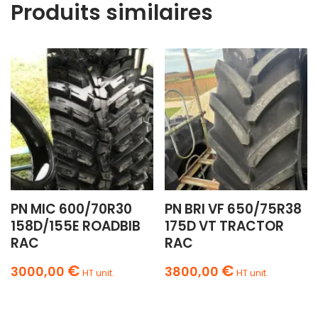
Produits similaires
PN MIC 600/70R30
PN BRI VF 650/75R38
158D/155E ROADBIB
175D VT TRACTOR
RAC
RAC
€
€
3000,00
3800,00
HT unit.
HT unit.