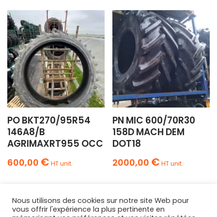
PO BKT270/95R54
PN MIC 600/70R30
146A8/B
158D MACH DEM
AGRIMAXRT955 OCC
DOT18
€
€
600,00
2000,00
HT unit.
HT unit.
Nous utilisons des cookies sur notre site Web pour
vous offrir l'expérience la plus pertinente en