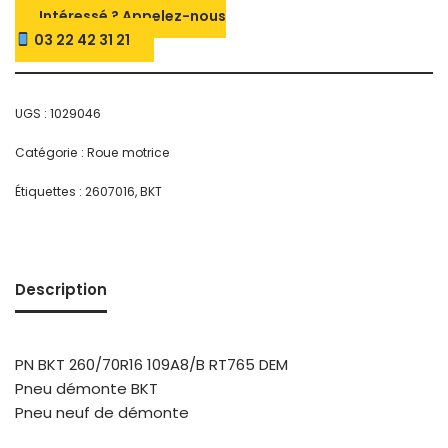
Intéressé ? Appelez-nous
03 22 42 31 21
UGS :
1029046
Catégorie :
Roue motrice
Étiquettes :
2607016
,
BKT
Description
PN BKT 260/70R16 109A8/B RT765 DEM
Pneu démonte BKT
Pneu neuf de démonte