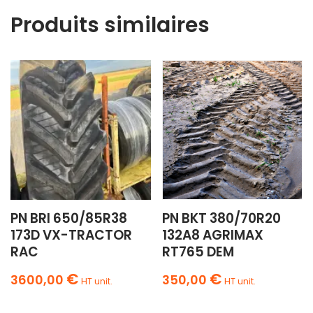
Produits similaires
PN BRI 650/85R38
PN BKT 380/70R20
173D VX-TRACTOR
132A8 AGRIMAX
RAC
RT765 DEM
€
€
3600,00
350,00
HT unit.
HT unit.