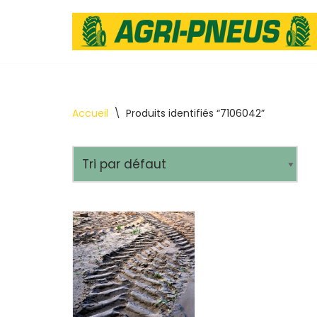
Aller
au
contenu
Accueil
\
Produits identifiés “7106042”