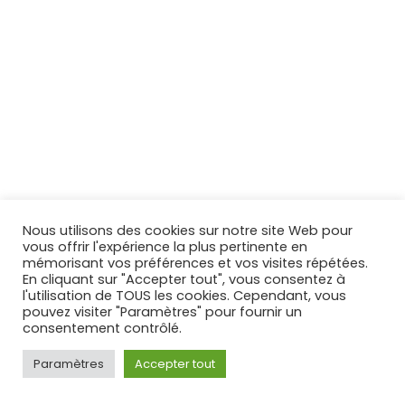
Nous utilisons des cookies sur notre site Web pour
vous offrir l'expérience la plus pertinente en
mémorisant vos préférences et vos visites répétées.
En cliquant sur "Accepter tout", vous consentez à
l'utilisation de TOUS les cookies. Cependant, vous
AGRIPNEUS
pouvez visiter "Paramètres" pour fournir un
68 Route Nationale
consentement contrôlé.
Lamotte-Warfusée
,
80800
Paramètres
Accepter tout
FRANCE
03 22 42 31 21